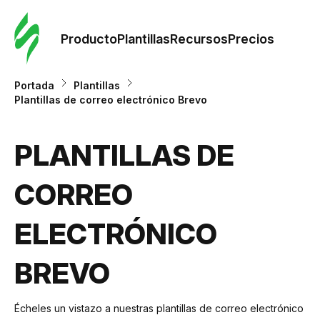
Orde
plant
Producto
Plantillas
Recursos
Precios
Plant
Portada
Plantillas
Plantillas de correo electrónico Brevo
Re
PLANTILLAS DE
Prec
CORREO
ELECTRÓNICO
BREVO
Écheles un vistazo a nuestras plantillas de correo electrónico