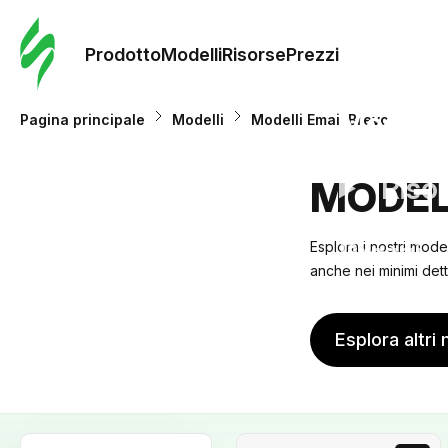
Ordine 
modelli
Prodotto
Modelli
Risorse
Prezzi
Modelli
Pagina principale
Modelli
Modelli Email Brevo
Riso
MODEL
Prezzi
Esplora i nostri mode
anche nei minimi dett
Esplora altri 