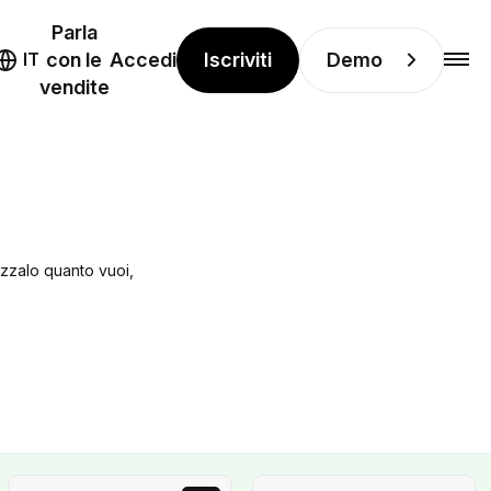
Parla
Iscriviti
Demo
IT
con le
Accedi
vendite
lizzalo quanto vuoi,