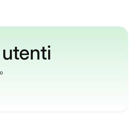
 utenti
to