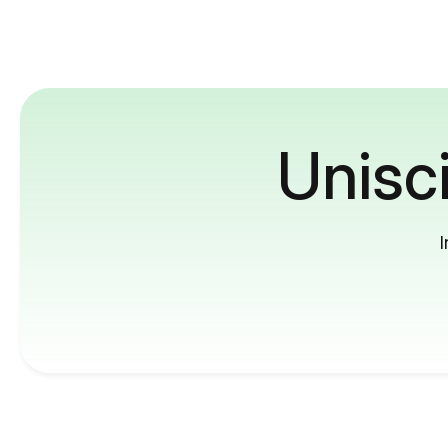
Unisci
I