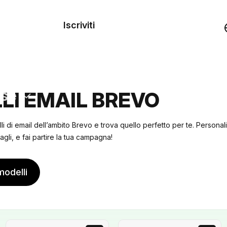
dei
Iscriviti
Demo
rse
LI EMAIL BREVO
lli di email dell’ambito Brevo e trova quello perfetto per te. Persona
agli, e fai partire la tua campagna!
modelli