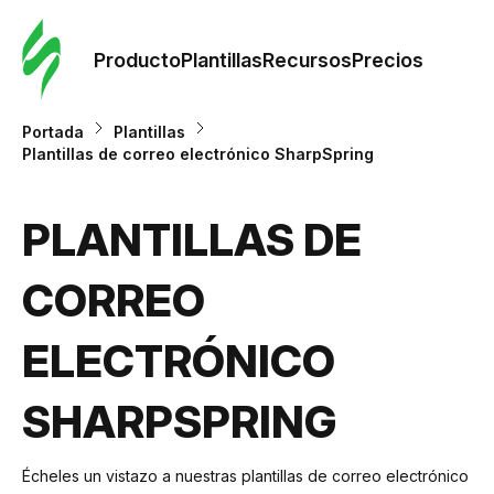
Orde
plant
Producto
Plantillas
Recursos
Precios
Plant
Portada
Plantillas
Plantillas de correo electrónico SharpSpring
Re
PLANTILLAS DE
Prec
CORREO
ELECTRÓNICO
SHARPSPRING
Écheles un vistazo a nuestras plantillas de correo electrónico