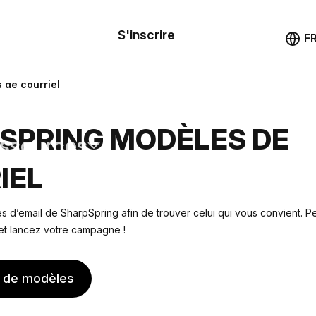
le de
mande
S'inscrire
Démo
F
les
 de courriel
ail
SPRING MODÈLES DE
ssources
IEL
ng
 d’email de SharpSpring afin de trouver celui qui vous convient. P
 et lancez votre campagne !
s de modèles