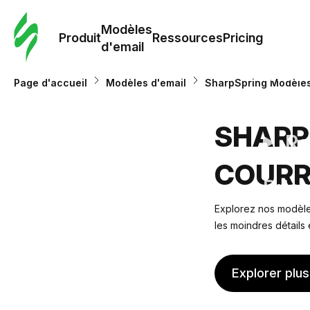
Modè
com
Modèles
Produit
Ressources
Pricing
d'email
Modè
Page d'accueil
Modèles d'email
SharpSpring Modèles
d'em
SHARP
Re
COURR
Prici
Explorez nos modèles
les moindres détails
Explorer plu