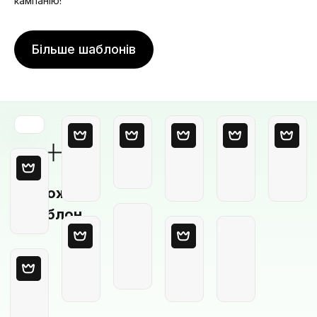
кампанію!
Більше шаблонів
Порожній
шаблон