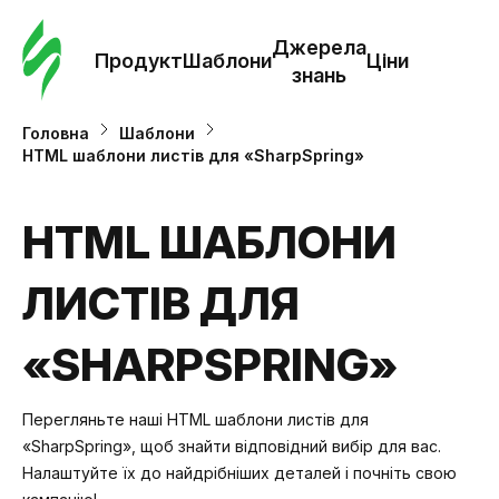
Замо
шабл
Джерела
Продукт
Шаблони
Ціни
знань
Шабл
Головна
Шаблони
HTML шаблони листів для «SharpSpring»
Дж
зна
HTML ШАБЛОНИ
ЛИСТІВ ДЛЯ
Ціни
«SHARPSPRING»
Перегляньте наші HTML шаблони листів для
«SharpSpring», щоб знайти відповідний вибір для вас.
Налаштуйте їх до найдрібніших деталей і почніть свою