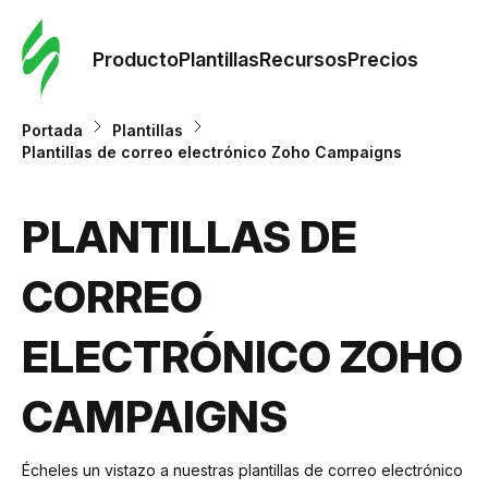
Orde
plant
Producto
Plantillas
Recursos
Precios
Plant
Portada
Plantillas
Plantillas de correo electrónico Zoho Campaigns
Re
PLANTILLAS DE
Prec
CORREO
ELECTRÓNICO ZOHO
CAMPAIGNS
Écheles un vistazo a nuestras plantillas de correo electrónico