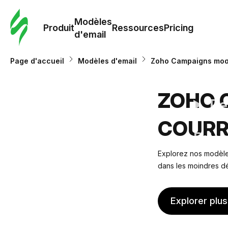
Modè
com
Modèles
Produit
Ressources
Pricing
d'email
Modè
Page d'accueil
Modèles d'email
Zoho Campaigns modè
d'em
ZOHO 
Re
COURR
Prici
Explorez nos modèles
dans les moindres dé
Explorer plu