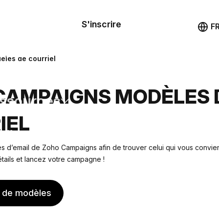
le de
mande
S'inscrire
Démo
F
les
les de courriel
ail
CAMPAIGNS MODÈLES 
ssources
IEL
ng
 d’email de Zoho Campaigns afin de trouver celui qui vous convien
tails et lancez votre campagne !
s de modèles