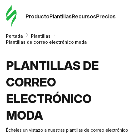
Orde
plant
Producto
Plantillas
Recursos
Precios
Plant
Portada
Plantillas
Plantillas de correo electrónico moda
Re
PLANTILLAS DE
Prec
CORREO
ELECTRÓNICO
MODA
Écheles un vistazo a nuestras plantillas de correo electrónico