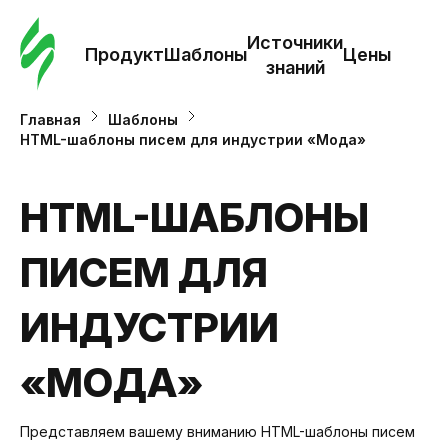
Зак
шаб
Источники
Продукт
Шаблоны
Цены
знаний
Ша
Главная
Шаблоны
HTML-шаблоны писем для индустрии «Мода»
И
з
HTML-ШАБЛОНЫ
ПИСЕМ ДЛЯ
Це
ИНДУСТРИИ
«МОДА»
Представляем вашему вниманию HTML-шаблоны писем