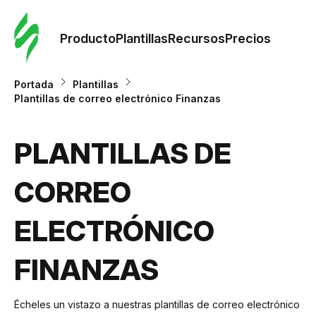
Orde
plant
Producto
Plantillas
Recursos
Precios
Plant
Portada
Plantillas
Plantillas de correo electrónico Finanzas
Re
PLANTILLAS DE
Prec
CORREO
ELECTRÓNICO
FINANZAS
Écheles un vistazo a nuestras plantillas de correo electrónico