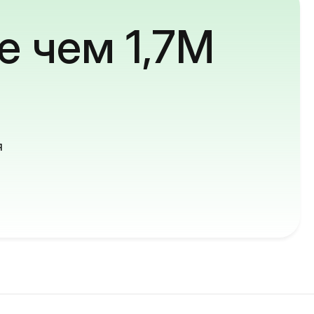
е чем 1,7M
й
я