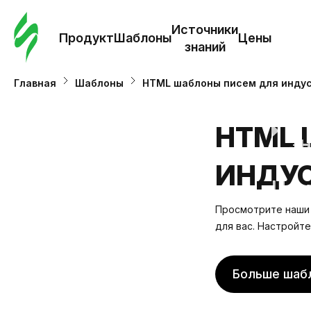
Зак
шаб
Источники
Продукт
Шаблоны
Цены
знаний
Ша
Главная
Шаблоны
HTML шаблоны писем для инду
И
HTML 
з
ИНДУС
Це
Просмотрите наши 
для вас. Настройт
Больше шаб