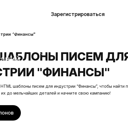
азать
лон
Зарегистрироваться
Де
блоны
стрии "Финансы"
сточники
ШАБЛОНЫ ПИСЕМ ДЛ
наний
ТРИИ "ФИНАНСЫ"
ны
HTML шаблоны писем для индустрии “Финансы”, чтобы найти
е их до мельчайших деталей и начните свою кампанию!
лонов