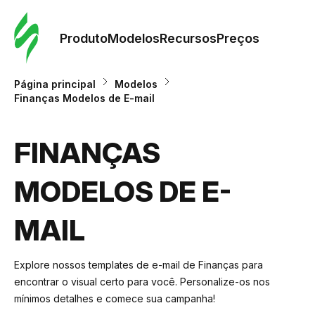
Pedid
Mode
Produto
Modelos
Recursos
Preços
Mode
Página principal
Modelos
Finanças Modelos de E-mail
Re
FINANÇAS
Preç
MODELOS DE E-
MAIL
Explore nossos templates de e-mail de Finanças para
encontrar o visual certo para você. Personalize-os nos
mínimos detalhes e comece sua campanha!