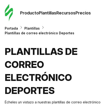
Orde
plant
Producto
Plantillas
Recursos
Precios
Plant
Portada
Plantillas
Plantillas de correo electrónico Deportes
Re
PLANTILLAS DE
Prec
CORREO
ELECTRÓNICO
DEPORTES
Écheles un vistazo a nuestras plantillas de correo electrónico