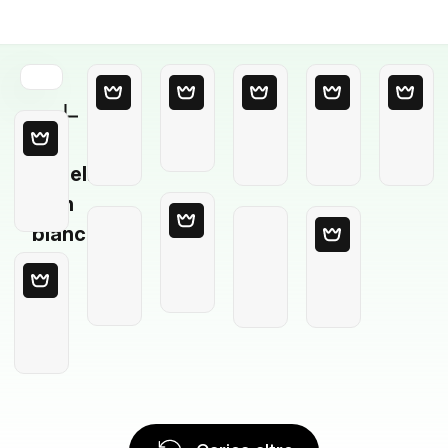
Modello
in
bianco