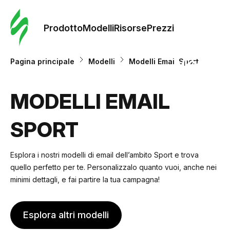
Ordine 
modelli
Prodotto
Modelli
Risorse
Prezzi
Modelli
Pagina principale
Modelli
Modelli Email Sport
Riso
MODELLI EMAIL
SPORT
Prezzi
Esplora i nostri modelli di email dell’ambito Sport e trova
quello perfetto per te. Personalizzalo quanto vuoi, anche nei
minimi dettagli, e fai partire la tua campagna!
Esplora altri modelli