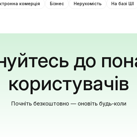
ктронна комерція
Бізнес
Нерухомість
На базі ШІ
уйтесь до пон
користувачів
Почніть безкоштовно — оновіть будь-коли