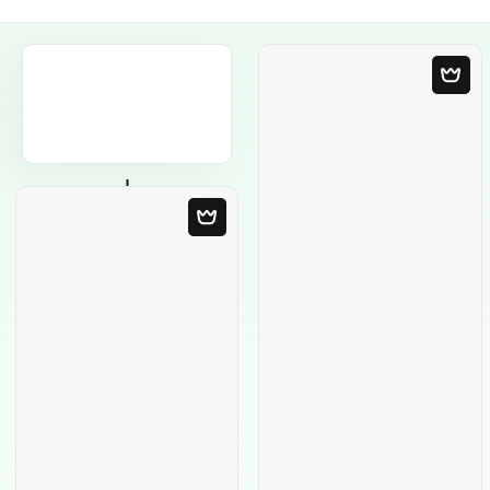
Порожній
шаблон