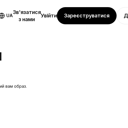
Зв'язатися
Зареєструватися
Д
UA
Увійти
з нами
Я
ий вам образ.