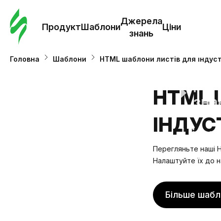
Замо
шабл
Джерела
Продукт
Шаблони
Ціни
знань
Шабл
Головна
Шаблони
HTML шаблони листів для індуст
Дж
HTML 
зна
ІНДУСТ
Ціни
Перегляньте наші H
Налаштуйте їх до н
Більше шабл