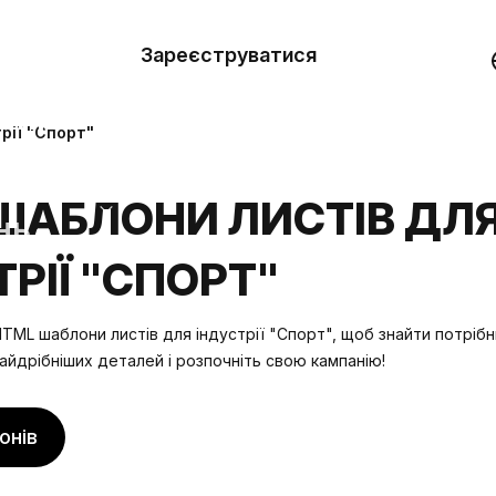
вити
он
Зареєструватися
Демо
они
рії "Спорт"
ерела
ШАБЛОНИ ЛИСТІВ ДЛ
нь
РІЇ "СПОРТ"
TML шаблони листів для індустрії "Спорт", щоб знайти потрібн
айдрібніших деталей і розпочніть свою кампанію!
онів