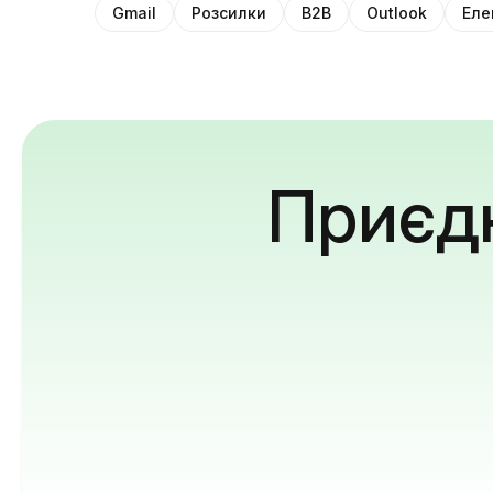
Gmail
Розсилки
B2B
Outlook
Еле
Приєдн