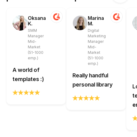
Oksana
Marina
K.
M.
SMM
Digital
Manager
Marketing
Mid-
Manager
Market
Mid-
(51-1000
Market
emp.)
(51-1000
emp.)
A world of
Really handful
templates :)
personal library
L
t
e