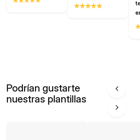
t
e
Podrían gustarte
nuestras plantillas