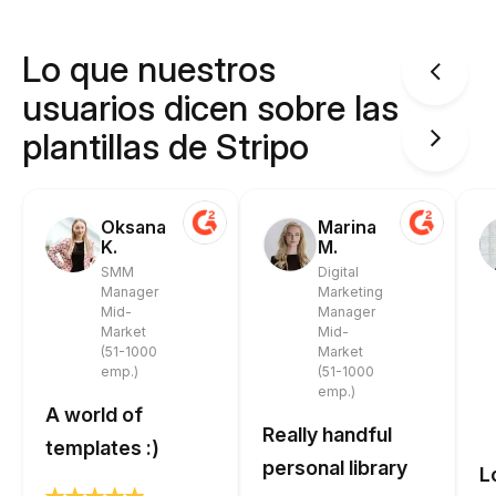
Lo que nuestros
usuarios dicen sobre las
plantillas de Stripo
Oksana
Marina
K.
M.
SMM
Digital
Manager
Marketing
Mid-
Manager
Market
Mid-
(51-1000
Market
emp.)
(51-1000
emp.)
A world of
Really handful
templates :)
personal library
L