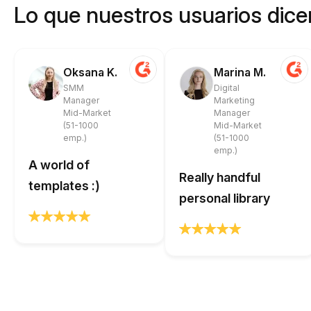
Lo que nuestros usuarios dicen
Oksana K.
Marina M.
SMM
Digital
Manager
Marketing
Mid-Market
Manager
(51-1000
Mid-Market
emp.)
(51-1000
emp.)
A world of
Really handful
templates :)
personal library