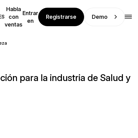
Habla
Entrar
Registrarse
Demo
ES
con
en
ventas
leza
ción para la industria de Salud y