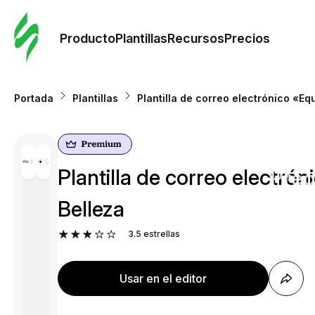
Orde
plant
Producto
Plantillas
Recursos
Precios
Plant
Portada
Plantillas
Plantilla de correo electrónico «Eq
Re
Plantilla de correo electró
Prec
Belleza
3.5
estrellas
Usar en el editor