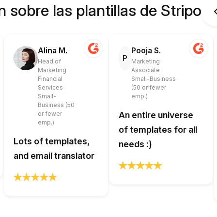
 sobre las plantillas de Stripo
Alina M.
Pooja S.
P
Head of
Marketing
Marketing
Associate
Financial
Small-Business
Services
(50 or fewer
Small-
emp.)
Business (50
or fewer
An entire universe
emp.)
of templates for all
Lots of templates,
needs :)
and email translator