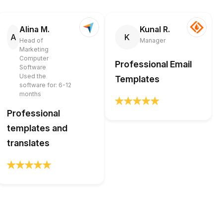
Alina M.
Kunal R.
A
K
Head of
Manager
Marketing
Computer
Professional Email
Software
Used the
Templates
software for: 6-12
months
Professional
templates and
translates