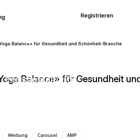
Musterauftrag
Registrieren
De
ng
E-Mail-
Vorlagen
Yoga Balance» für Gesundheit und Schönheit-Branche
Ressourcen
Yoga Balance» für Gesundheit un
Preisgestaltung
Werbung
Carousel
AMP