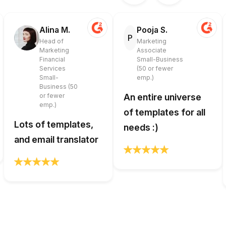
Alina M.
Pooja S.
P
Head of
Marketing
Marketing
Associate
Financial
Small-Business
Services
(50 or fewer
Small-
emp.)
Business (50
or fewer
An entire universe
emp.)
of templates for all
Lots of templates,
needs :)
and email translator