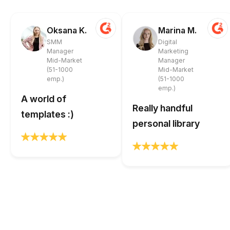
Oksana K.
Marina M.
SMM
Digital
Manager
Marketing
Mid-Market
Manager
(51-1000
Mid-Market
emp.)
(51-1000
emp.)
A world of
Really handful
templates :)
personal library