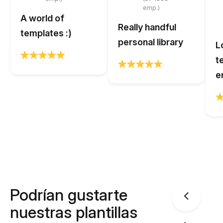
emp.)
A world of
Really handful
templates :)
personal library
L
t
e
Podrían gustarte
nuestras plantillas