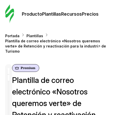
Orde
plant
Producto
Plantillas
Recursos
Precios
Plant
Portada
Plantillas
Plantilla de correo electrónico «Nosotros queremos
Re
verte» de Retención y reactivación para la industria de
Turismo
Prec
Plantilla de correo
electrónico «Nosotros
queremos verte» de
Retención y reactivación