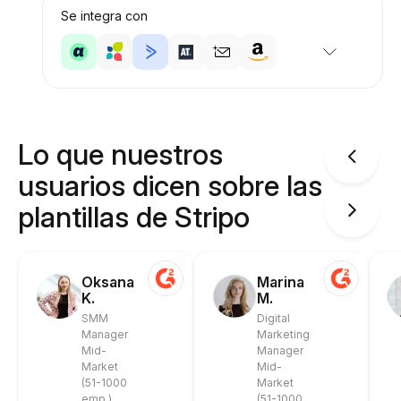
Se integra con
Lo que nuestros
usuarios dicen sobre las
plantillas de Stripo
Oksana
Marina
K.
M.
SMM
Digital
Manager
Marketing
Mid-
Manager
Market
Mid-
(51-1000
Market
emp.)
(51-1000