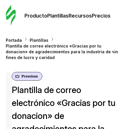
Orde
plant
Producto
Plantillas
Recursos
Precios
Plant
Portada
Plantillas
Plantilla de correo electrónico «Gracias por tu
Re
donacion» de agradecimientos para la industria de sin
fines de lucro y caridad
Prec
Plantilla de correo
electrónico «Gracias por tu
donacion» de
agradecimientos para la