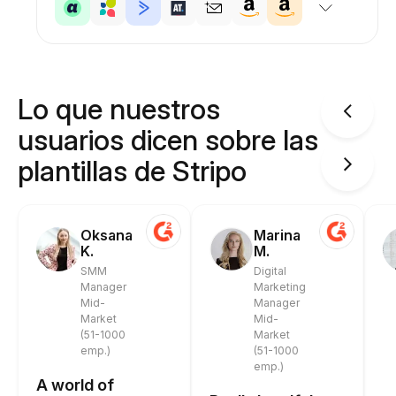
Lo que nuestros
usuarios dicen sobre las
plantillas de Stripo
Oksana
Marina
K.
M.
SMM
Digital
Manager
Marketing
Mid-
Manager
Market
Mid-
(51-1000
Market
emp.)
(51-1000
emp.)
A world of