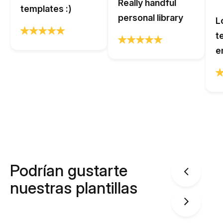
Really handful
templates :)
personal library
L
t
e
Podrían gustarte
nuestras plantillas