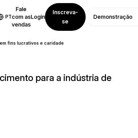
Fale
Inscreva-
Demonstração
PT
com as
Login
se
vendas
m fins lucrativos e caridade
imento para a indústria de