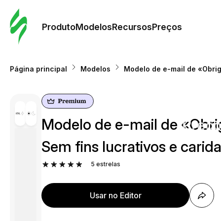
Pedid
Mode
Produto
Modelos
Recursos
Preços
Mode
Página principal
Modelos
Modelo de e-mail de «Obrig
Re
Modelo de e-mail de «Obri
Preç
Sem fins lucrativos e carid
5
estrelas
Usar no Editor