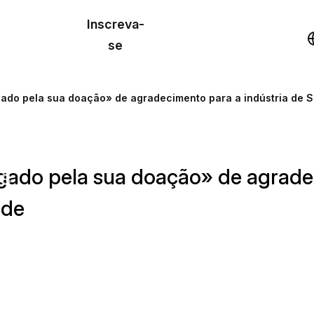
o de
Inscreva-
lo
Demonstração
se
los
ado pela sua doação» de agradecimento para a indústria de Se
cursos
gado pela sua doação» de agradec
os
ade