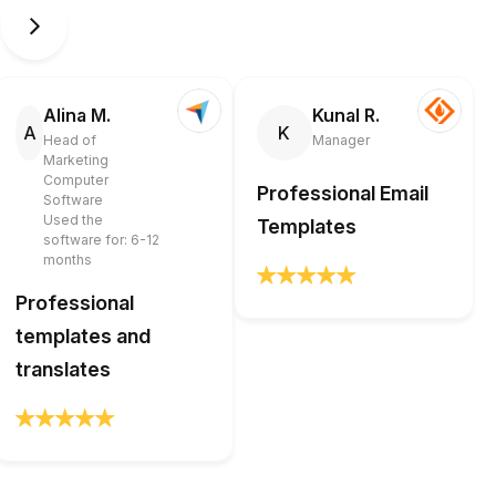
Alina M.
Kunal R.
A
K
Head of
Manager
Marketing
Computer
Professional Email
Software
Used the
Templates
software for: 6-12
months
Professional
templates and
translates