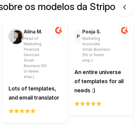
sobre os modelos da Stripo
Alina M.
Pooja S.
P
Head of
Marketing
Marketing
Associate
Financial
Small-Business
Services
(50 or fewer
Small-
emp.)
Business (50
or fewer
An entire universe
emp.)
of templates for all
Lots of templates,
needs :)
and email translator