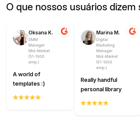
O que nossos usuários dizem 
Oksana K.
Marina M.
SMM
Digital
Manager
Marketing
Mid-Market
Manager
(51-1000
Mid-Market
emp.)
(51-1000
emp.)
A world of
Really handful
templates :)
personal library