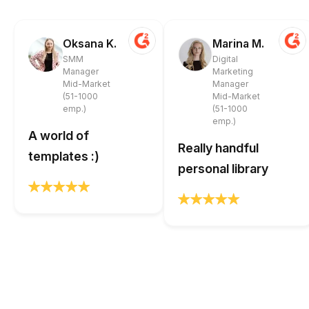
Oksana K.
Marina M.
SMM
Digital
Manager
Marketing
Mid-Market
Manager
(51-1000
Mid-Market
emp.)
(51-1000
emp.)
A world of
Really handful
templates :)
personal library