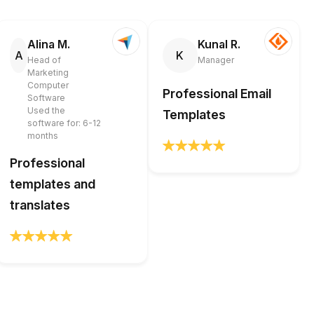
Alina M.
Kunal R.
A
K
Head of
Manager
Marketing
Computer
Professional Email
Software
Used the
Templates
software for: 6-12
months
Professional
templates and
translates