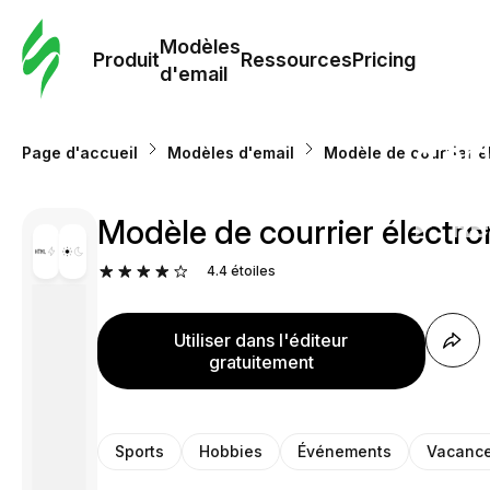
Modè
com
Modèles
Produit
Ressources
Pricing
d'email
Modè
d'em
Page d'accueil
Modèles d'email
Modèle de courrier é
Re
Modèle de courrier électro
4.4
étoiles
Prici
Utiliser dans l'éditeur
gratuitement
Sports
Hobbies
Événements
Vacanc