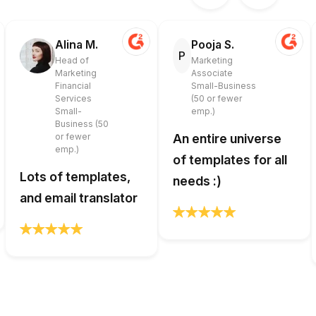
Alina M.
Pooja S.
P
Head of
Marketing
Marketing
Associate
Financial
Small-Business
Services
(50 or fewer
Small-
emp.)
Business (50
or fewer
An entire universe
emp.)
of templates for all
Lots of templates,
needs :)
and email translator