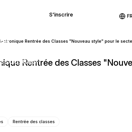
le de
mande
S'inscrire
Démo
F
les
ail
lectronique Rentrée des Classes "Nouveau style" pour le sect
ssources
nique Rentrée des Classes "Nouvea
ng
es
Rentrée des сlasses