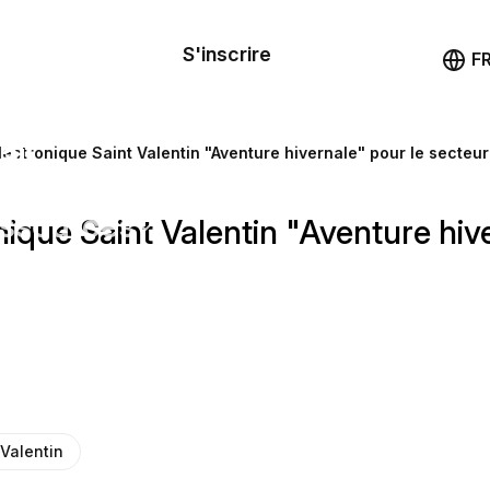
le de
mande
S'inscrire
Démo
F
les
ail
lectronique Saint Valentin "Aventure hivernale" pour le secteu
ssources
nique Saint Valentin "Aventure hiv
ng
 Valentin