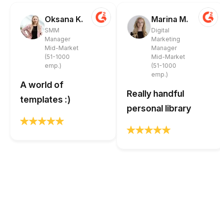
Oksana K.
Marina M.
SMM
Digital
Manager
Marketing
Mid-Market
Manager
(51-1000
Mid-Market
emp.)
(51-1000
emp.)
A world of
Really handful
templates :)
personal library