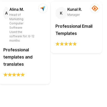
Alina M.
Kunal R.
A
K
Head of
Manager
Marketing
Computer
Professional Email
Software
Used the
Templates
software for: 6-12
months
Professional
templates and
translates