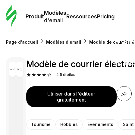
Modè
com
Modèles
Produit
Ressources
Pricing
d'email
Modè
d'em
Page d'accueil
Modèles d'email
Modèle de courrier é
Re
Modèle de courrier électro
4.5
étoiles
Prici
Utiliser dans l'éditeur
gratuitement
Tourisme
Hobbies
Événements
Saint