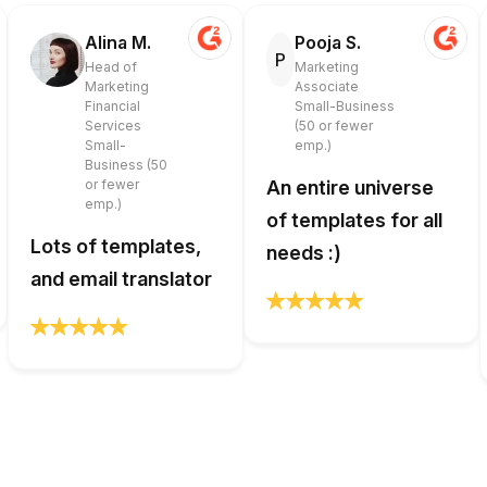
Alina M.
Pooja S.
P
Head of
Marketing
Marketing
Associate
Financial
Small-Business
Services
(50 or fewer
Small-
emp.)
Business (50
or fewer
An entire universe
emp.)
of templates for all
Lots of templates,
needs :)
and email translator