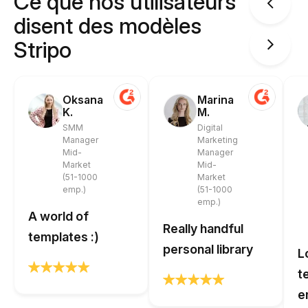
Ce que nos utilisateurs
disent des modèles
Stripo
Oksana
Marina
K.
M.
SMM
Digital
Manager
Marketing
Mid-
Manager
Market
Mid-
(51-1000
Market
emp.)
(51-1000
emp.)
A world of
Really handful
templates :)
personal library
L
t
e