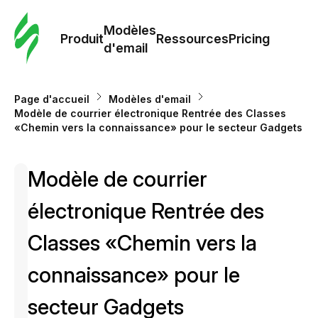
Modè
com
Modèles
Produit
Ressources
Pricing
d'email
Modè
d'em
Page d'accueil
Modèles d'email
Modèle de courrier électronique Rentrée des Classes
«Chemin vers la connaissance» pour le secteur Gadgets
Re
Modèle de courrier
Prici
électronique Rentrée des
Classes «Chemin vers la
connaissance» pour le
secteur Gadgets