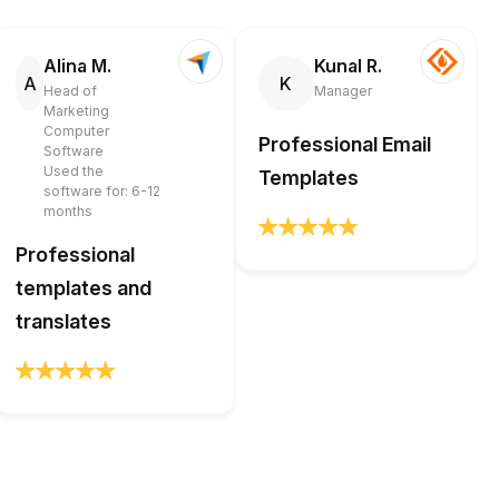
Alina M.
Kunal R.
A
K
Head of
Manager
Marketing
Computer
Professional Email
Software
Used the
Templates
software for: 6-12
months
Professional
templates and
translates