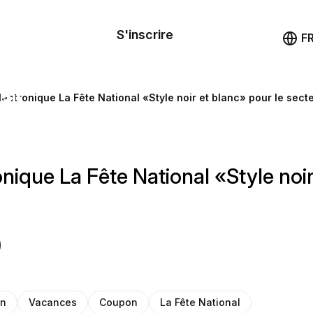
le de
mande
S'inscrire
Démo
F
les
ail
lectronique La Fête National «Style noir et blanc» pour le sec
ssources
nique La Fête National «Style noi
ng
on
Vacances
Coupon
La Fête National