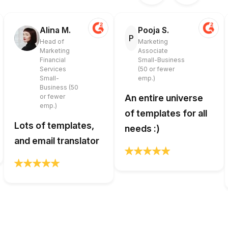
Alina M.
Pooja S.
P
Head of
Marketing
Marketing
Associate
Financial
Small-Business
Services
(50 or fewer
Small-
emp.)
Business (50
or fewer
An entire universe
emp.)
of templates for all
Lots of templates,
needs :)
and email translator