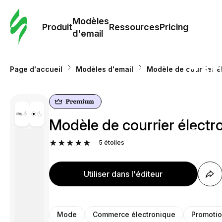
Modè
com
Modèles
Produit
Ressources
Pricing
d'email
Modè
d'em
Page d'accueil
Modèles d'email
Modèle de courrier é
Re
Modèle de courrier électro
Prici
5
étoiles
Utiliser dans l'éditeur
Mode
Commerce électronique
Promoti