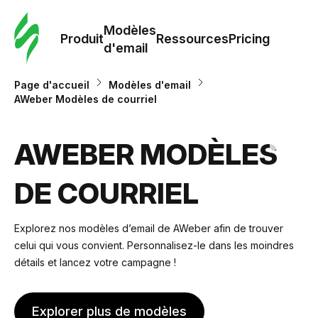
Modè
com
Modèles
Produit
Ressources
Pricing
d'email
Modè
Page d'accueil
Modèles d'email
d'em
AWeber Modèles de courriel
Re
AWEBER MODÈLES
DE COURRIEL
Prici
Explorez nos modèles d’email de AWeber afin de trouver
celui qui vous convient. Personnalisez-le dans les moindres
détails et lancez votre campagne !
Explorer plus de modèles