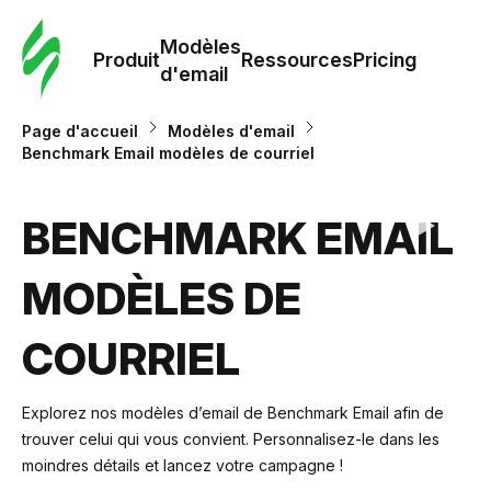
Modè
com
Modèles
Produit
Ressources
Pricing
d'email
Modè
Page d'accueil
Modèles d'email
d'em
Benchmark Email modèles de courriel
Re
BENCHMARK EMAIL
MODÈLES DE
Prici
COURRIEL
Explorez nos modèles d’email de Benchmark Email afin de
trouver celui qui vous convient. Personnalisez-le dans les
moindres détails et lancez votre campagne !