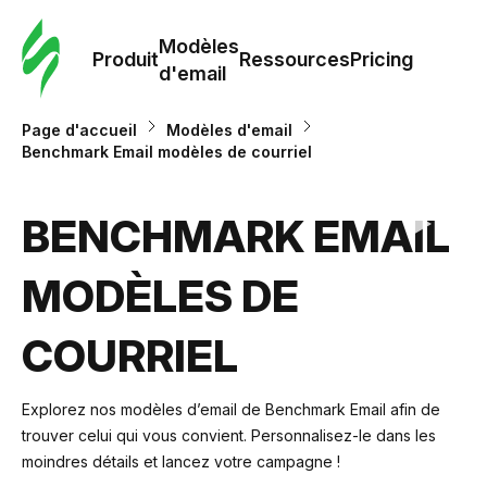
Modè
com
Modèles
Produit
Ressources
Pricing
d'email
Modè
Page d'accueil
Modèles d'email
d'em
Benchmark Email modèles de courriel
Re
BENCHMARK EMAIL
MODÈLES DE
Prici
COURRIEL
Explorez nos modèles d’email de Benchmark Email afin de
trouver celui qui vous convient. Personnalisez-le dans les
moindres détails et lancez votre campagne !