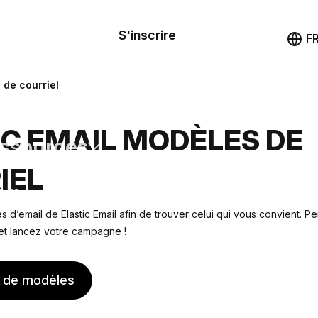
le de
mande
S'inscrire
Démo
F
les
 de courriel
ail
IC EMAIL MODÈLES DE
ssources
IEL
ng
 d’email de Elastic Email afin de trouver celui qui vous convient. P
 et lancez votre campagne !
s de modèles