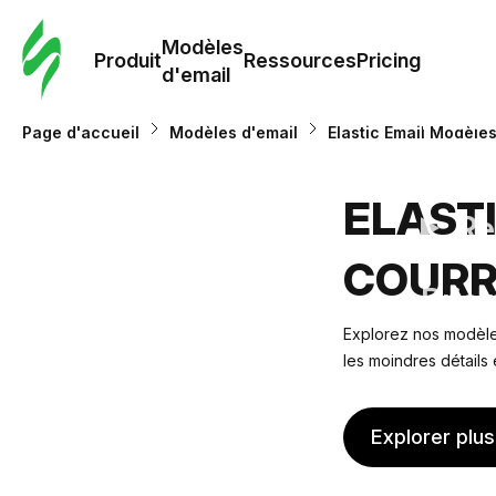
Modè
com
Modèles
Produit
Ressources
Pricing
d'email
Modè
Page d'accueil
Modèles d'email
Elastic Email Modèles
d'em
ELAST
Re
COURR
Prici
Explorez nos modèles
les moindres détails
Explorer plu