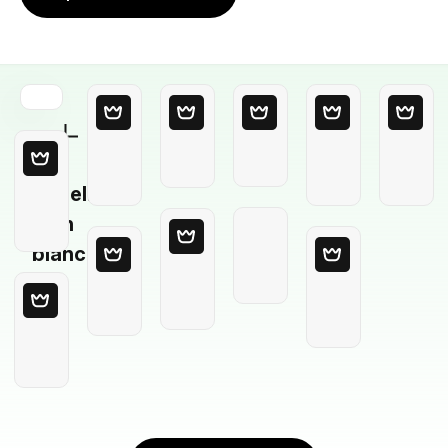
Modello
in
bianco