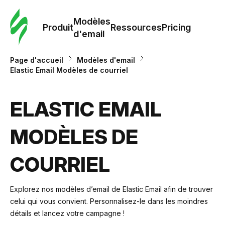
Modè
com
Modèles
Produit
Ressources
Pricing
d'email
Modè
Page d'accueil
Modèles d'email
d'em
Elastic Email Modèles de courriel
Re
ELASTIC EMAIL
MODÈLES DE
Prici
COURRIEL
Explorez nos modèles d’email de Elastic Email afin de trouver
celui qui vous convient. Personnalisez-le dans les moindres
détails et lancez votre campagne !