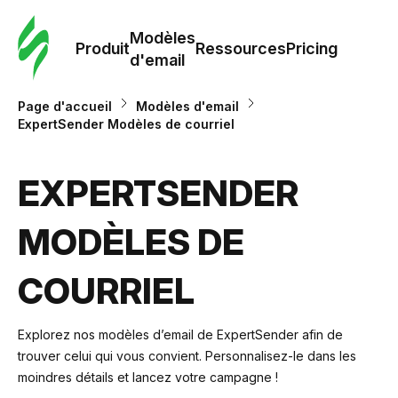
Modè
com
Modèles
Produit
Ressources
Pricing
d'email
Modè
Page d'accueil
Modèles d'email
d'em
ExpertSender Modèles de courriel
Re
EXPERTSENDER
MODÈLES DE
Prici
COURRIEL
Explorez nos modèles d’email de ExpertSender afin de
trouver celui qui vous convient. Personnalisez-le dans les
moindres détails et lancez votre campagne !