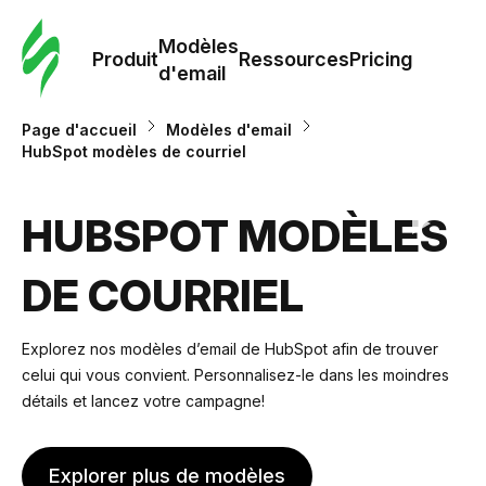
Modè
com
Modèles
Produit
Ressources
Pricing
d'email
Modè
Page d'accueil
Modèles d'email
d'em
HubSpot modèles de courriel
Re
HUBSPOT MODÈLES
DE COURRIEL
Prici
Explorez nos modèles d’email de HubSpot afin de trouver
celui qui vous convient. Personnalisez-le dans les moindres
détails et lancez votre campagne!
Explorer plus de modèles