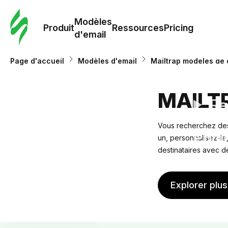
Modè
com
Modèles
Produit
Ressources
Pricing
d'email
Modè
Page d'accueil
Modèles d'email
Mailtrap modèles de 
d'em
MAILT
Re
Vous recherchez des
Prici
un, personnalisez-le,
destinataires avec d
Explorer plu