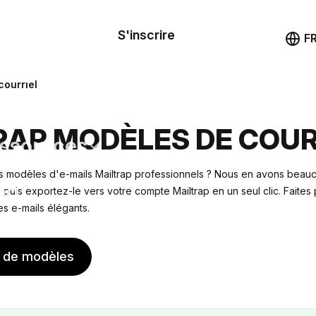
le de
mande
S'inscrire
Démo
F
les
courriel
ail
RAP MODÈLES DE COUR
ssources
 modèles d'e-mails Mailtrap professionnels ? Nous en avons beau
ng
 puis exportez-le vers votre compte Mailtrap en un seul clic. Faites p
es e-mails élégants.
s de modèles