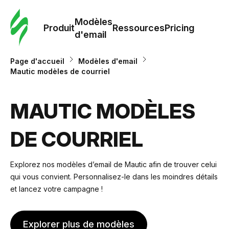
Modè
com
Modèles
Produit
Ressources
Pricing
d'email
Modè
Page d'accueil
Modèles d'email
d'em
Mautic modèles de courriel
Re
MAUTIC MODÈLES
DE COURRIEL
Prici
Explorez nos modèles d’email de Mautic afin de trouver celui
qui vous convient. Personnalisez-le dans les moindres détails
et lancez votre campagne !
Explorer plus de modèles