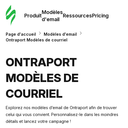
Modè
com
Modèles
Produit
Ressources
Pricing
d'email
Modè
Page d'accueil
Modèles d'email
d'em
Ontraport Modèles de courriel
Re
ONTRAPORT
MODÈLES DE
Prici
COURRIEL
Explorez nos modèles d’email de Ontraport afin de trouver
celui qui vous convient. Personnalisez-le dans les moindres
détails et lancez votre campagne !