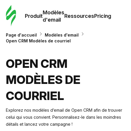
Modè
com
Modèles
Produit
Ressources
Pricing
d'email
Modè
Page d'accueil
Modèles d'email
d'em
Open CRM Modèles de courriel
Re
OPEN CRM
MODÈLES DE
Prici
COURRIEL
Explorez nos modèles d’email de Open CRM afin de trouver
celui qui vous convient. Personnalisez-le dans les moindres
détails et lancez votre campagne !