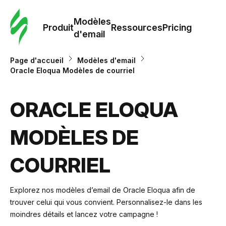
Modè
com
Modèles
Produit
Ressources
Pricing
d'email
Modè
Page d'accueil
Modèles d'email
d'em
Oracle Eloqua Modèles de courriel
Re
ORACLE ELOQUA
MODÈLES DE
Prici
COURRIEL
Explorez nos modèles d’email de Oracle Eloqua afin de
trouver celui qui vous convient. Personnalisez-le dans les
moindres détails et lancez votre campagne !