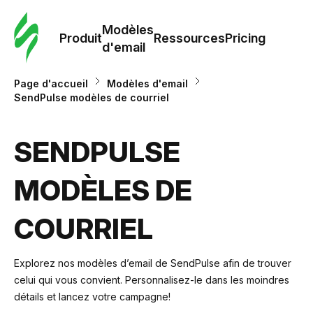
Modè
com
Modèles
Produit
Ressources
Pricing
d'email
Modè
Page d'accueil
Modèles d'email
d'em
SendPulse modèles de courriel
Re
SENDPULSE
MODÈLES DE
Prici
COURRIEL
Explorez nos modèles d’email de SendPulse afin de trouver
celui qui vous convient. Personnalisez-le dans les moindres
détails et lancez votre campagne!