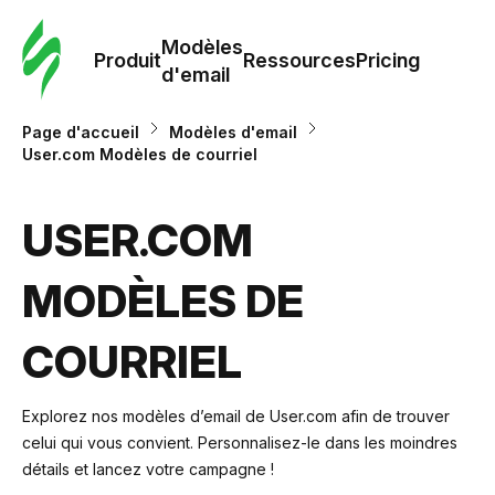
Modè
com
Modèles
Produit
Ressources
Pricing
d'email
Modè
Page d'accueil
Modèles d'email
d'em
User.com Modèles de courriel
Re
USER.COM
MODÈLES DE
Prici
COURRIEL
Explorez nos modèles d’email de User.com afin de trouver
celui qui vous convient. Personnalisez-le dans les moindres
détails et lancez votre campagne !