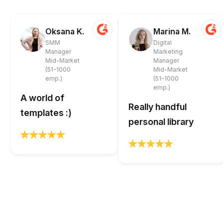
Oksana K.
Marina M.
SMM
Digital
Manager
Marketing
Mid-Market
Manager
(51-1000
Mid-Market
emp.)
(51-1000
emp.)
A world of
Really handful
templates :)
personal library