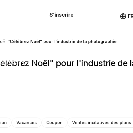
le de
mande
S'inscrire
Démo
F
les
ail
oël "Célébrez Noël" pour l'industrie de la photographie
ssources
lébrez Noël" pour l'industrie de 
ng
ion
Vacances
Coupon
Ventes incitatives des plans