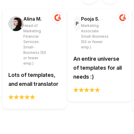
Alina M.
Pooja S.
P
Head of
Marketing
Marketing
Associate
Financial
Small-Business
Services
(50 or fewer
Small-
emp.)
Business (50
or fewer
An entire universe
emp.)
of templates for all
Lots of templates,
needs :)
and email translator