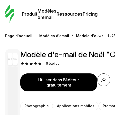
Modè
com
Modèles
Produit
Ressources
Pricing
d'email
Modè
d'em
Page d'accueil
Modèles d'email
Modèle d'e-mail de N
Re
Modèle d'e-mail de Noël "Cé
5
étoiles
Prici
Utiliser dans l'éditeur
gratuitement
Photographie
Applications mobiles
Promot