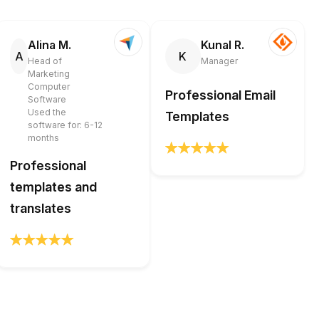
Alina M.
Kunal R.
A
K
Head of
Manager
Marketing
Computer
Professional Email
Software
Used the
Templates
software for: 6-12
months
Professional
templates and
translates