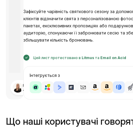
Зафіксуйте чарівність святкового сезону за допомо
клієнтів відзначити свята з персоналізованою фотос
пакетах, ексклюзивних пропозиціях або подарункови
аудиторію, спонукаючи її забронювати сесію та збе
збільшувати кількість бронювань.
Цей лист протестовано в
Litmus
та
Email on Acid
Інтегрується з
Розроблено
Анастасія
Що наші користувачі говоря