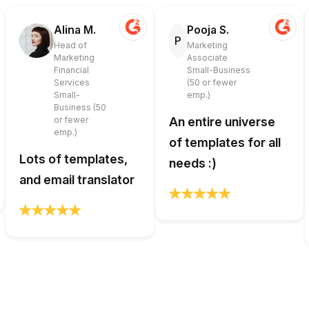
Alina M.
Pooja S.
P
Head of
Marketing
Marketing
Associate
Financial
Small-Business
Services
(50 or fewer
Small-
emp.)
Business (50
or fewer
An entire universe
emp.)
of templates for all
Lots of templates,
needs :)
and email translator