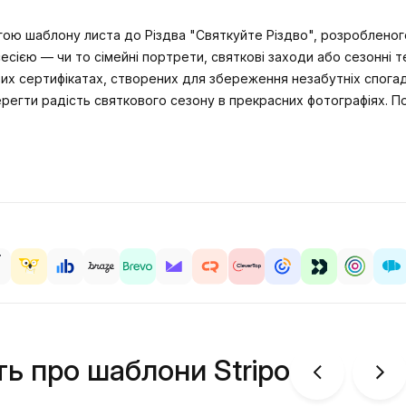
гою шаблону листа до Різдва "Святкуйте Різдво", розробленог
есією — чи то сімейні портрети, святкові заходи або сезонні т
х сертифікатах, створених для збереження незабутніх спогаді
регти радість святкового сезону в прекрасних фотографіях. По
ть про шаблони Stripo