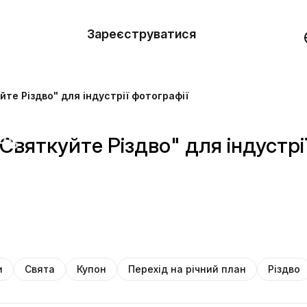
вити
он
Зареєструватися
Демо
они
те Різдво" для індустрії фотографії
ерела
нь
Святкуйте Різдво" для індустрі
и
Свята
Купон
Перехід на річний план
Різдво