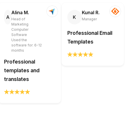
Alina M.
Kunal R.
A
K
Head of
Manager
Marketing
Computer
Professional Email
Software
Used the
Templates
software for: 6-12
months
Professional
templates and
translates