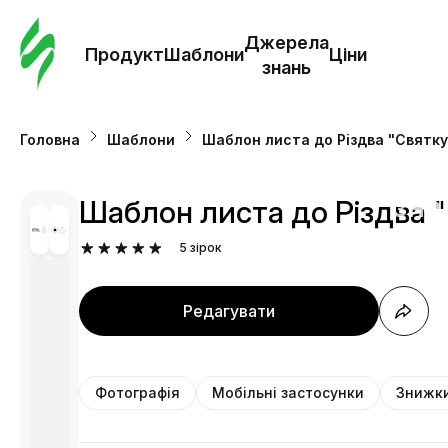
Замо
шабл
Джерела
Продукт
Шаблони
Ціни
знань
Шабл
Головна
Шаблони
Шаблон листа до Різдва "Святкуй
Дж
зна
Шаблон листа до Різдва "
5
зірок
Ціни
Редагувати
Фотографія
Мобільні застосунки
Знижк