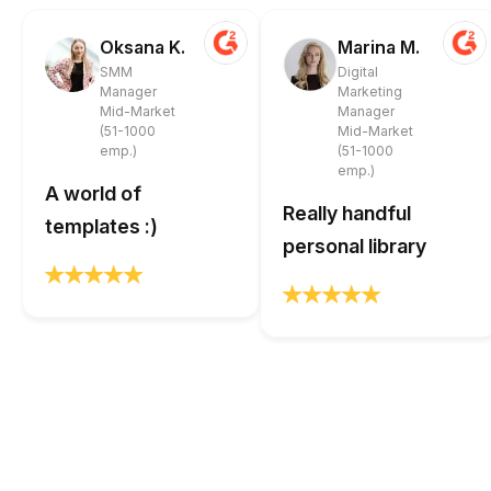
Oksana K.
Marina M.
SMM
Digital
Manager
Marketing
Mid-Market
Manager
(51-1000
Mid-Market
emp.)
(51-1000
emp.)
A world of
Really handful
templates :)
personal library