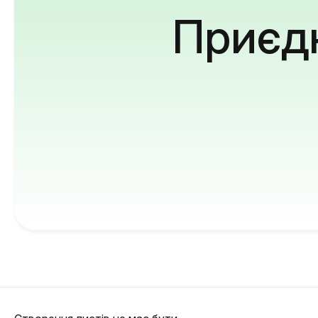
Приєдн