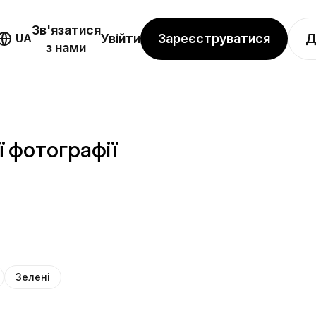
Зв'язатися
Зареєструватися
Д
UA
Увійти
з нами
ї фотографії
Зелені