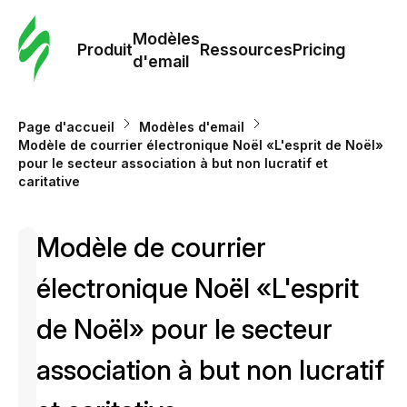
Modè
com
Modèles
Produit
Ressources
Pricing
d'email
Modè
d'em
Page d'accueil
Modèles d'email
Modèle de courrier électronique Noël «L'esprit de Noël»
pour le secteur association à but non lucratif et
Re
caritative
Prici
Modèle de courrier
électronique Noël «L'esprit
de Noël» pour le secteur
association à but non lucratif