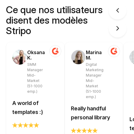
Ce que nos utilisateurs
disent des modèles
Stripo
Oksana
Marina
K.
M.
SMM
Digital
Manager
Marketing
Mid-
Manager
Market
Mid-
(51-1000
Market
emp.)
(51-1000
emp.)
A world of
Really handful
templates :)
personal library
L
t