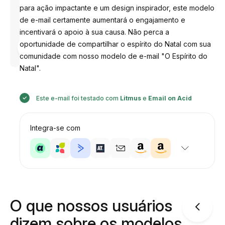
para ação impactante e um design inspirador, este modelo
de e-mail certamente aumentará o engajamento e
incentivará o apoio à sua causa. Não perca a
Desenhado
oportunidade de compartilhar o espírito do Natal com sua
por
Anastasiia
comunidade com nosso modelo de e-mail "O Espírito do
Natal".
Este e-mail foi testado com
Litmus
e
Email on Acid
Integra-se com
O que nossos usuários
dizem sobre os modelos