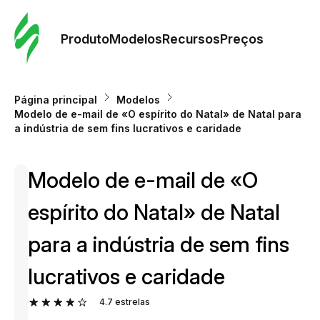
Pedid
Mode
Produto
Modelos
Recursos
Preços
Mode
Página principal
Modelos
Modelo de e-mail de «O espírito do Natal» de Natal para
Re
a indústria de sem fins lucrativos e caridade
Modelo de e-mail de «O
Preç
espírito do Natal» de Natal
para a indústria de sem fins
lucrativos e caridade
4.7
estrelas