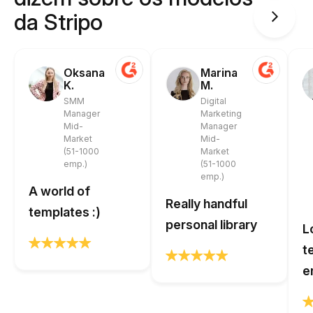
da Stripo
Oksana
Marina
K.
M.
SMM
Digital
Manager
Marketing
Mid-
Manager
Market
Mid-
(51-1000
Market
emp.)
(51-1000
emp.)
A world of
Really handful
templates :)
personal library
L
t
e