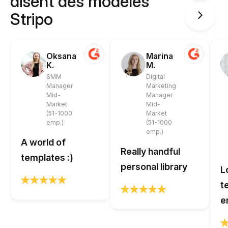
disent des modèles
Stripo
Oksana
Marina
K.
M.
SMM
Digital
Manager
Marketing
Mid-
Manager
Market
Mid-
(51-1000
Market
emp.)
(51-1000
emp.)
A world of
Really handful
templates :)
personal library
L
t
e