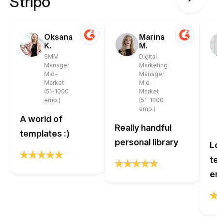
Stripo
Oksana
Marina
K.
M.
SMM
Digital
Manager
Marketing
Mid-
Manager
Market
Mid-
(51-1000
Market
emp.)
(51-1000
emp.)
A world of
Really handful
templates :)
personal library
L
t
e