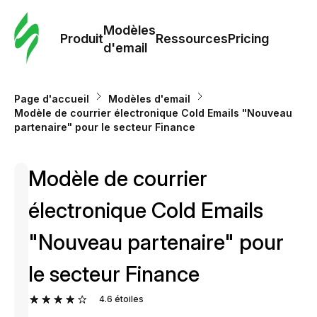
Modè
com
Modèles
Produit
Ressources
Pricing
d'email
Modè
d'em
Page d'accueil
Modèles d'email
Modèle de courrier électronique Cold Emails "Nouveau
partenaire" pour le secteur Finance
Re
Modèle de courrier
Prici
électronique Cold Emails
"Nouveau partenaire" pour
le secteur Finance
4.6
étoiles