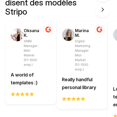
disent des modèles
Stripo
Oksana
Marina
K.
M.
SMM
Digital
Manager
Marketing
Mid-
Manager
Market
Mid-
(51-1000
Market
emp.)
(51-1000
emp.)
A world of
Really handful
templates :)
personal library
L
t
e