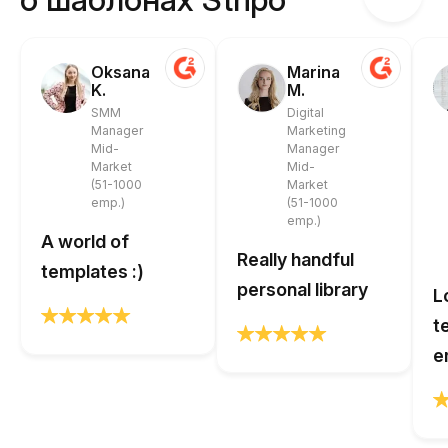
Oksana
Marina
K.
M.
SMM
Digital
Manager
Marketing
Mid-
Manager
Market
Mid-
(51-1000
Market
emp.)
(51-1000
emp.)
A world of
Really handful
templates :)
personal library
L
t
e