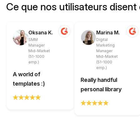
Ce que nos utilisateurs disent
Oksana K.
Marina M.
SMM
Digital
Manager
Marketing
Mid-Market
Manager
(51-1000
Mid-Market
emp.)
(51-1000
emp.)
A world of
Really handful
templates :)
personal library