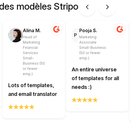
 des modèles Stripo
Alina M.
Pooja S.
P
Head of
Marketing
Marketing
Associate
Financial
Small-Business
Services
(50 or fewer
Small-
emp.)
Business (50
or fewer
An entire universe
emp.)
of templates for all
Lots of templates,
needs :)
and email translator