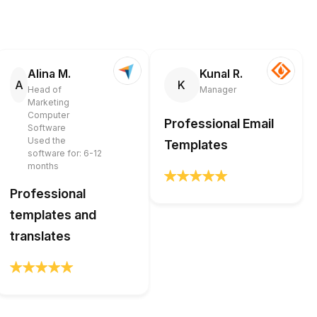
Alina M.
Kunal R.
A
K
Head of
Manager
Marketing
Computer
Professional Email
Software
Used the
Templates
software for: 6-12
months
Professional
templates and
translates