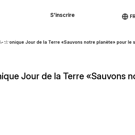
le de
mande
S'inscrire
Démo
F
les
ail
lectronique Jour de la Terre «Sauvons notre planète» pour le 
ssources
nique Jour de la Terre «Sauvons no
ng