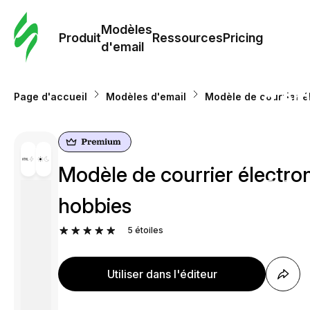
Modè
com
Modèles
Produit
Ressources
Pricing
d'email
Modè
d'em
Page d'accueil
Modèles d'email
Modèle de courrier é
Re
Modèle de courrier électro
Prici
hobbies
5
étoiles
Utiliser dans l'éditeur